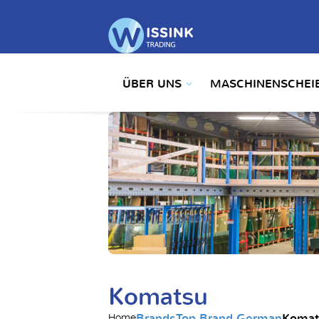
ÜBER UNS
MASCHINENSCHEI
Komatsu
Brands
Top Brand German
Komat
Home