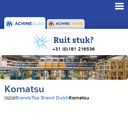
Toggl
navig
ACHINE
GLAS
ACHINE
CABINE
Ruit stuk?
+31 (0)181 216536
Komatsu
Brands
Top Brand Dutch
Komatsu
Home