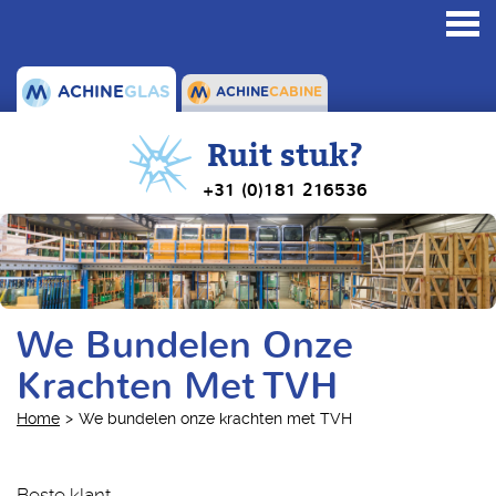
Toggl
navig
ACHINE
GLAS
ACHINE
CABINE
Ruit stuk?
+31 (0)181 216536
We Bundelen Onze
Krachten Met TVH
Home
We bundelen onze krachten met TVH
Beste klant,