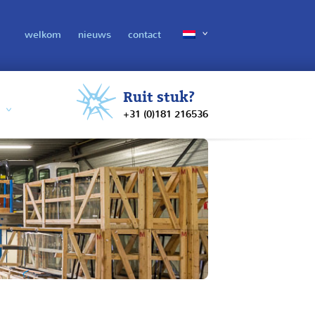
welkom
nieuws
contact
Ruit stuk?
+31 (0)181 216536