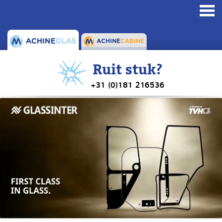
Toggl
navig
ACHINE
GLAS
ACHINE
CABINE
Ruit stuk?
+31 (0)181 216536