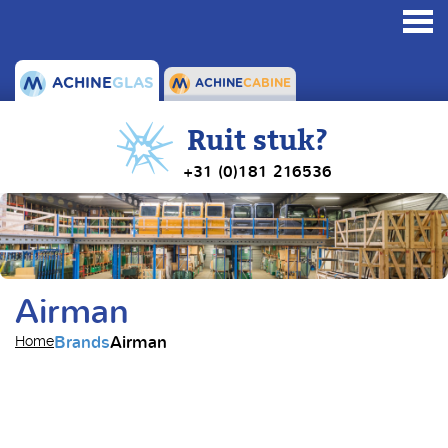
Toggl
navig
ACHINE
GLAS
ACHINE
CABINE
Ruit stuk?
+31 (0)181 216536
Airman
Brands
Airman
Home