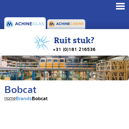
Toggl
navig
ACHINE
GLAS
ACHINE
CABINE
Ruit stuk?
+31 (0)181 216536
Bobcat
Brands
Bobcat
Home