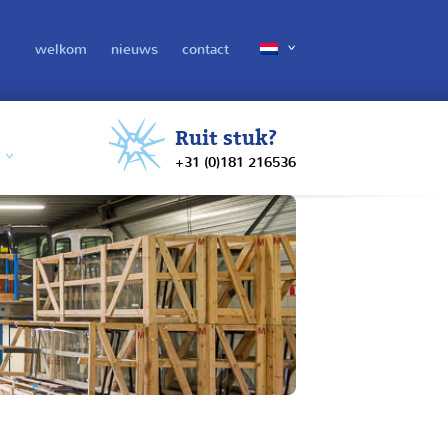
welkom
nieuws
contact
Ruit stuk?
+31 (0)181 216536