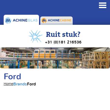
Toggl
navig
ACHINE
GLAS
ACHINE
CABINE
Ruit stuk?
+31 (0)181 216536
Ford
Brands
Ford
Home