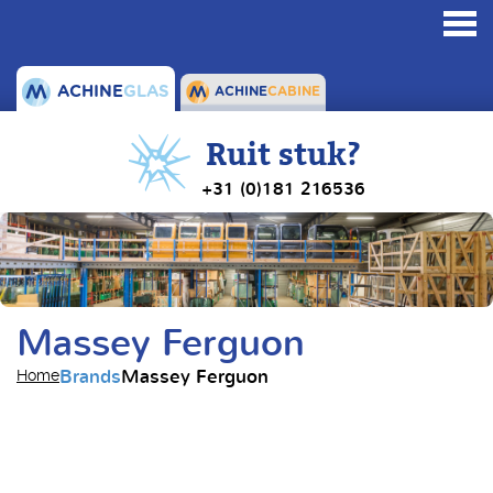
Toggl
navig
ACHINE
GLAS
ACHINE
CABINE
Ruit stuk?
+31 (0)181 216536
Massey Ferguon
Brands
Massey Ferguon
Home