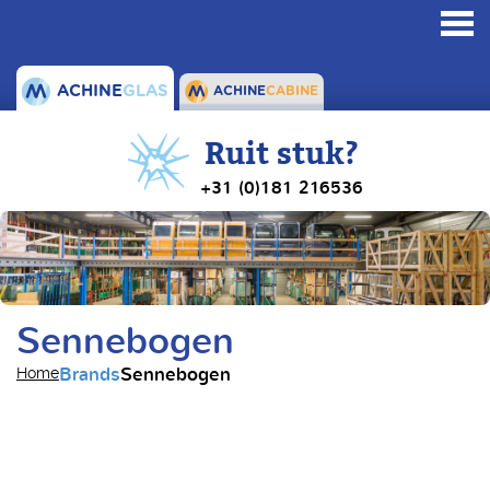
Toggl
navig
ACHINE
GLAS
ACHINE
CABINE
Ruit stuk?
+31 (0)181 216536
Sennebogen
Brands
Sennebogen
Home