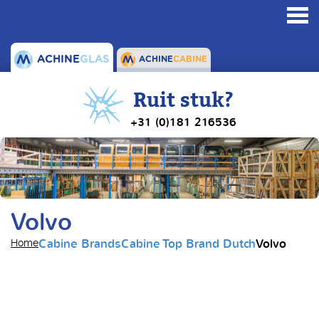
Toggl
navig
ACHINE
GLAS
ACHINE
CABINE
Ruit stuk?
+31 (0)181 216536
Volvo
Cabine Brands
Cabine Top Brand Dutch
Volvo
Home