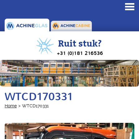
Toggl
navig
ACHINE
GLAS
ACHINE
CABINE
Ruit stuk?
+31 (0)181 216536
WTCD170331
Home
WTCD170331