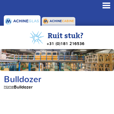
Toggl
navig
ACHINE
GLAS
ACHINE
CABINE
Ruit stuk?
+31 (0)181 216536
Bulldozer
Bulldozer
Home