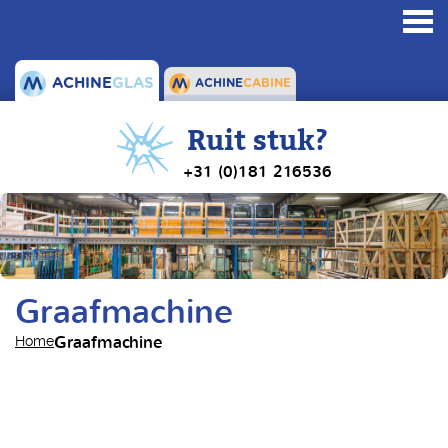
Toggl
navig
ACHINE
GLAS
ACHINE
CABINE
Ruit stuk?
+31 (0)181 216536
Graafmachine
Graafmachine
Home