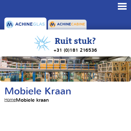
Toggl
navig
ACHINE
GLAS
ACHINE
CABINE
Ruit stuk?
+31 (0)181 216536
Mobiele Kraan
Mobiele kraan
Home