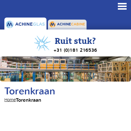
Toggl
navig
ACHINE
GLAS
ACHINE
CABINE
Ruit stuk?
+31 (0)181 216536
Torenkraan
Torenkraan
Home