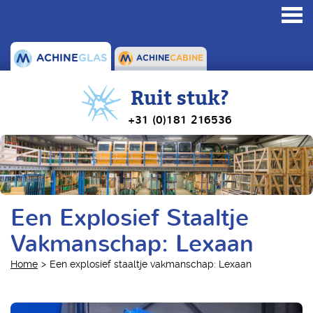
Toggl
navig
ACHINE
GLAS
ACHINE
CABINE
Ruit stuk?
+31 (0)181 216536
Een Explosief Staaltje
Vakmanschap: Lexaan
Home
Een explosief staaltje vakmanschap: Lexaan