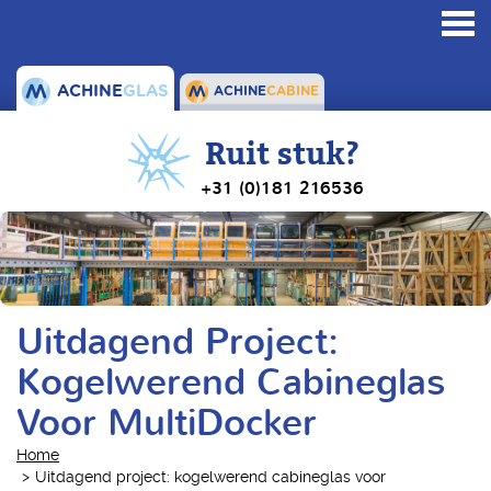
Toggl
navig
ACHINE
GLAS
ACHINE
CABINE
Ruit stuk?
+31 (0)181 216536
Uitdagend Project:
Kogelwerend Cabineglas
Voor MultiDocker
Home
Uitdagend project: kogelwerend cabineglas voor