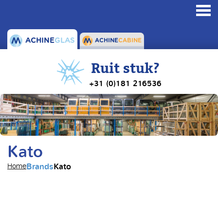
Toggl
navig
ACHINE
GLAS
ACHINE
CABINE
Ruit stuk?
+31 (0)181 216536
Kato
Brands
Kato
Home