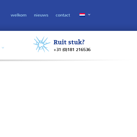
welkom
nieuws
contact
Ruit stuk?
+31 (0)181 216536